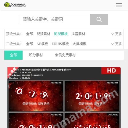
顶级分类：
全部
视频素材
影视模板
抖音素材
更多
二级分类：
全部
AE模板
EDUIS模板
大洋模板
更多
MG动画模板
新年模板
手机模板
C4D模板
全部
积分素材
会员免费素材
启动仪式
晚会led模板
透明通道模板
字幕模板