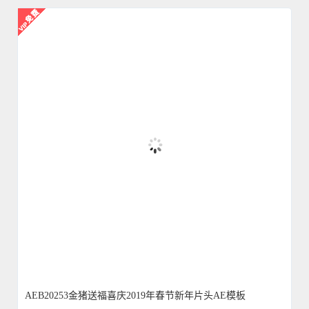
AEB20253金猪送福喜庆2019年春节新年片头AE模板