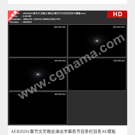
AEB20261春节文艺晚会演出字幕条节目条栏目条AE模板