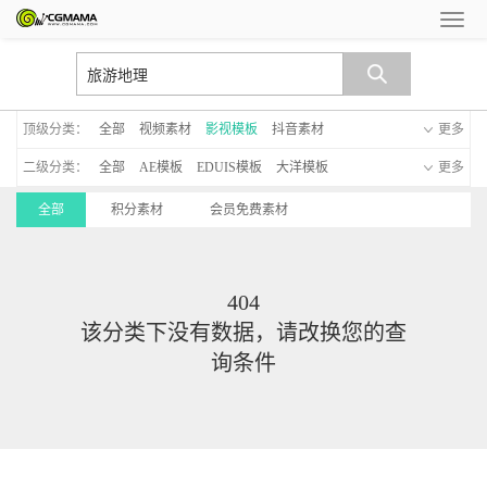
顶级分类：
全部
视频素材
影视模板
抖音素材
更多
二级分类：
全部
AE模板
EDUIS模板
大洋模板
更多
MG动画模板
新年模板
手机模板
C4D模板
全部
积分素材
会员免费素材
启动仪式
晚会led模板
透明通道模板
字幕模板
404
该分类下没有数据，请改换您的查
询条件