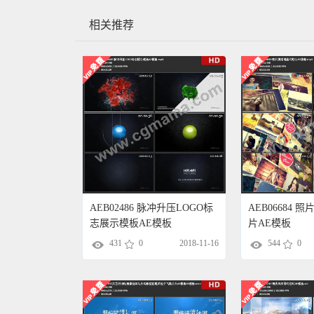
相关推荐
AEB02486 脉冲升压LOGO标
AEB06684
志展示模板AE模板
片AE模板
431
0
2018-11-16
544
0