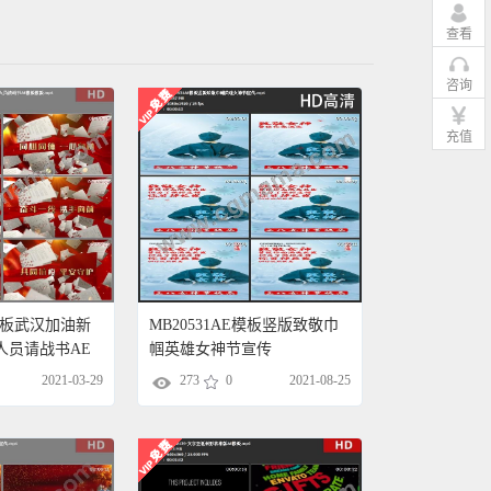
查看
咨询
充值
E模板武汉加油新
MB20531AE模板竖版致敬巾
人员请战书AE
帼英雄女神节宣传
2021-03-29
273
0
2021-08-25