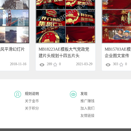
 现代风平滑幻灯片
MB18223AE模板大气党政党
MB15703A
建片头规划十四五片头
企业图文宣传
2018-11-16
289
0
2021-03-29
303
0
规则说明
发现
关于金币
推广赚钱
关于积分
加入我们
友情链接