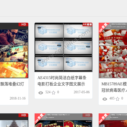
AE4315时尚简洁白纸字幕条
电影打板企业文字图文展示
 照片飘落堆叠幻灯
MB15789A
AE模板
冠状病毒医疗
524
0
2017-05-06
模板模版
2018-11-16
405
0