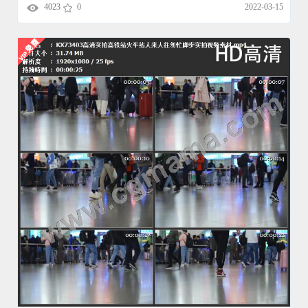
4023
0
2022-03-15