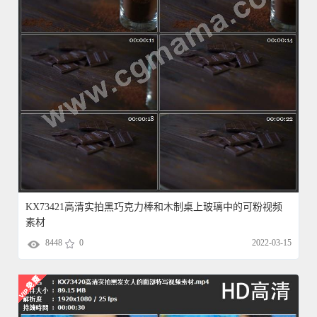
KX73421高清实拍黑巧克力棒和木制桌上玻璃中的可粉视频
素材
8448
0
2022-03-15