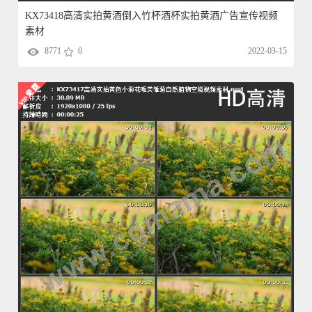
KX73418高清实拍黄酒倒入竹杯酒杯实拍黄酒广告宣传视频
素材
8771
0
2022-03-15