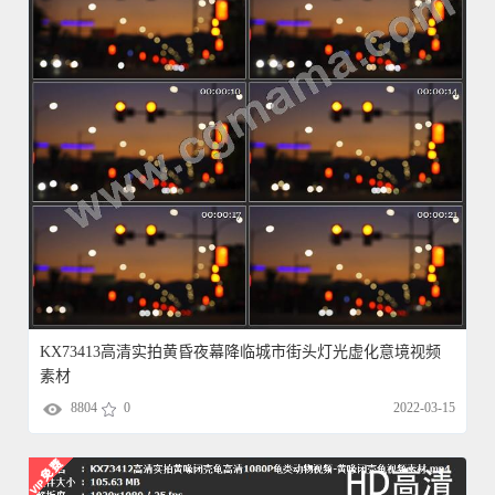
KX73413高清实拍黄昏夜幕降临城市街头灯光虚化意境视频
素材
8804
0
2022-03-15