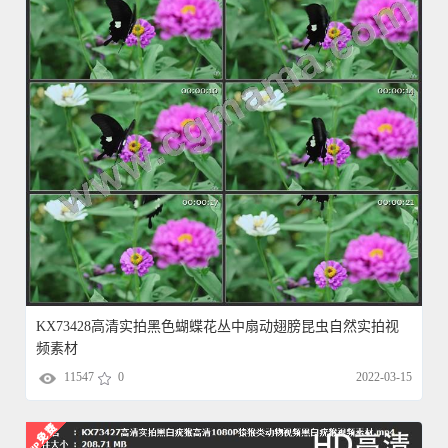
KX73428高清实拍黑色蝴蝶花丛中扇动翅膀昆虫自然实拍视
频素材
11547
0
2022-03-15