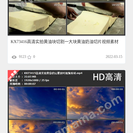
KX73416高清实拍黄油块切割一大块黄油奶油切片视频素材
9123
0
2022-03-15