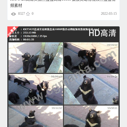
频素材
8327
0
2022-03-15