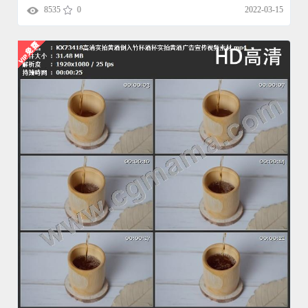
8535
0
2022-03-15