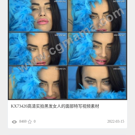
KX73420高清实拍黑发女人的面部特写视频素材
8469
0
2022-03-15