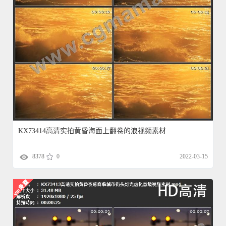
KX73414高清实拍黄昏海面上翻卷的浪视频素材
8378
0
2022-03-15