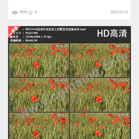
8919
0
2022-03-15