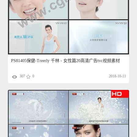
PS81405保健-Treerly 千林 - 女性篇20高清广告tvc视频素材
307
0
2018-10-11