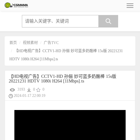
首页
视频素材
广告TVC
【HD电视广告】CCTV1-HD 孙俪 妙可蓝多奶酪棒 15s版 20221231
HDTV 1080i H264 [11Mbps].ts
【HD电视广告】CCTV1-HD 孙俪 妙可蓝多奶酪棒 15s版
20221231 HDTV 1080i H264 [11Mbps].ts
3193
0
0
2024-01-17 22:00:19