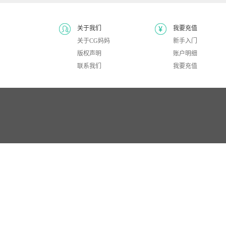
关于我们
我要充值
关于CG妈妈
新手入门
版权声明
账户明细
联系我们
我要充值