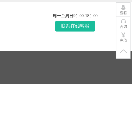
查看
周一至周日9：00-18：00
联系在线客服
咨询
充值