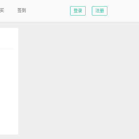
买
签到
登录
注册