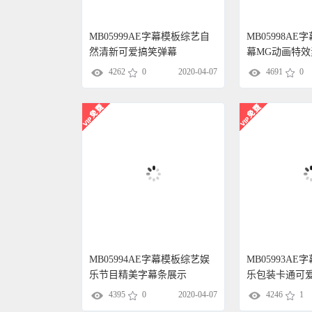
MB05999AE字幕模板综艺自
MB05998A
然清新可爱搞笑弹幕
幕MG动画特效
4262
0
2020-04-07
4691
0
MB05994AE字幕模板综艺娱
MB05993A
乐节目精美字幕条展示
乐包装卡通可
字幕
4395
0
2020-04-07
4246
1