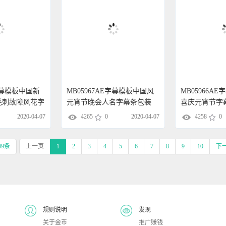
E字幕模板中国新
MB05967AE字幕模板中国风
MB05966A
毛刺故障风花字
元宵节晚会人名字幕条包装
喜庆元宵节字
2020-04-07
4265
0
2020-04-07
4258
0
09条
上一页
1
2
3
4
5
6
7
8
9
10
下
规则说明
发现
关于金币
推广赚钱