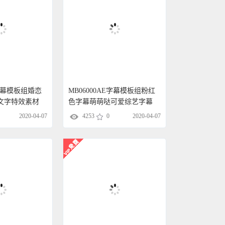
E字幕模板组婚恋
MB06000AE字幕模板组粉红
文字特效素材
色字幕萌萌哒可爱综艺字幕
2020-04-07
4253
0
2020-04-07