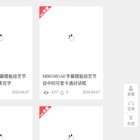
E字幕模板综艺节
MB05985AE字幕模板综艺节
素花字
目中的可爱卡通对话框
2020-04-07
4357
0
2020-04-07
查看
咨询
充值