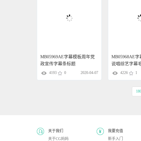
MB05969AE字幕模板周年党
MB05968A
政宣传字幕条标题
说唱综艺字幕
4193
0
2020-04-07
4226
1
18
关于我们
我要充值
关于CG妈妈
新手入门