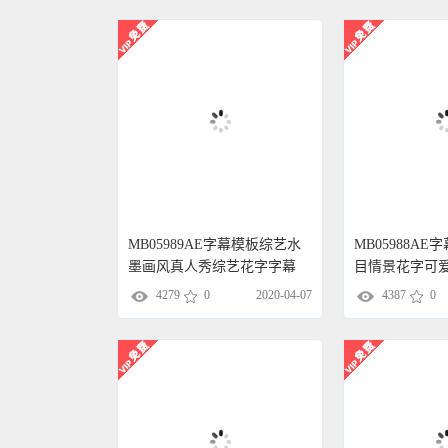
MB05989AE字幕模板综艺水
MB05988A
墨画风真人秀综艺花字字幕
目情景花字可
4279
0
2020-04-07
4387
0