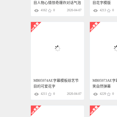
目人物心情惊奇爆炸对话气泡
目花字模版
4162
0
2020-04-07
4213
0
MB05974AE字幕模板综艺节
MB05973A
目的可爱花字
笑自然弹幕
4211
0
2020-04-07
4229
0