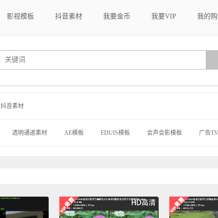
影视模板
抖音素材
我要金币
我要VIP
我的购
抖音素材
透明通道素材
AE模板
EDUIS模板
会声会影模板
广告TV
戏cg动画
大洋模板
MG动画模板
新年模板
手机模板
C
模板