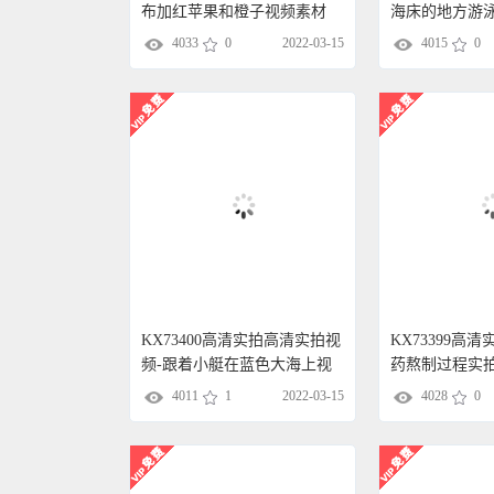
布加红苹果和橙子视频素材
海床的地方游
4033
0
2022-03-15
4015
0
KX73400高清实拍高清实拍视
KX73399高
频-跟着小艇在蓝色大海上视
药熬制过程实拍
频素材
药熬制过程实
4011
1
2022-03-15
4028
0