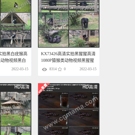
高清实拍黑白疣猴高
KX73426高清实拍黑猩猩高清
猴类动物视频黑白
1080P猿猴类动物视频黑猩猩
视频素材
2022-03-15
8314
0
2022-03-15