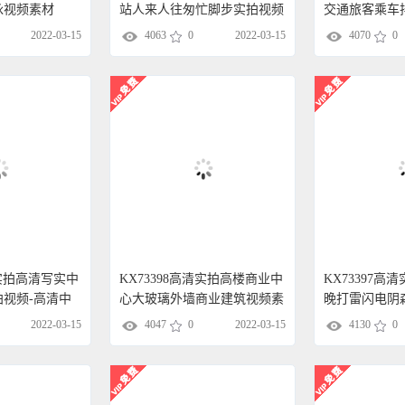
泳视频素材
站人来人往匆忙脚步实拍视频
交通旅客乘车
素材
频素材
2022-03-15
4063
0
2022-03-15
4070
0
清实拍高清写实中
KX73398高清实拍高楼商业中
KX73397
视频-高清中
心大玻璃外墙商业建筑视频素
晚打雷闪电阴
拍视频视频素材
材
素材
2022-03-15
4047
0
2022-03-15
4130
0