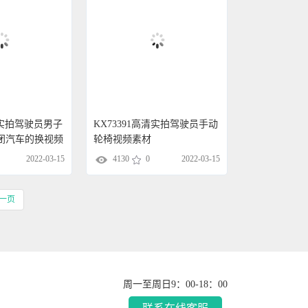
高清实拍驾驶员男子
KX73391高清实拍驾驶员手动
闭汽车的换视频
轮椅视频素材
2022-03-15
4130
0
2022-03-15
一页
周一至周日9：00-18：00