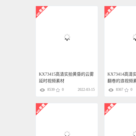
KX73415高清实拍黄昏的云雾
KX73414高
延时视频素材
翻卷的浪视频
8539
0
2022-03-15
8367
0