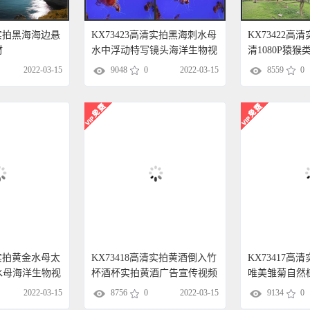
清实拍黑海海边悬
KX73423高清实拍黑海刺水母
KX73422
材
水中浮动特写镜头海洋生物视
清1080P猿
频素材
悬猴视频素材
2022-03-15
9048
0
2022-03-15
8559
0
清实拍黄金水母太
KX73418高清实拍黄酒倒入竹
KX73417
水母海洋生物视
杯酒杯实拍黄酒广告宣传视频
唯美雏菊自然
素材
材
2022-03-15
8756
0
2022-03-15
9134
0