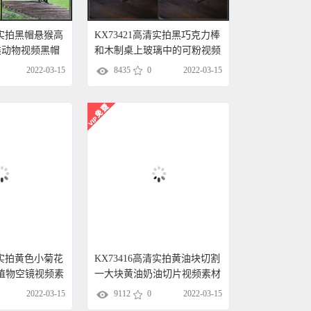
高清实拍黑帽悬猴高
KX73421高清实拍黑巧克力棒
猴类动物视频黑帽
和木制桌上玻璃中的可粉视频
素材
2022-03-15
8435
0
2022-03-15
高清实拍黄色小菊花
KX73416高清实拍黄油块切割
植物空镜视频素
一大块黄油奶油切片视频素材
2022-03-15
9112
0
2022-03-15