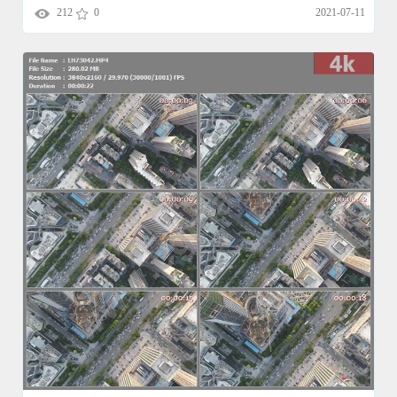
212
0
2021-07-11