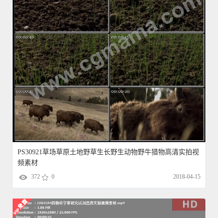
PS30921草场草原土地野草生长野生动物野牛猎物高清实拍视
频素材
372
0
2018-04-15