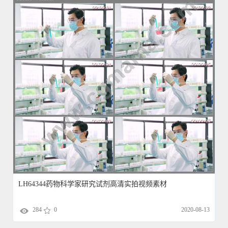
LH64344药物科学家研究试剂高清实拍视频素材
284
0
2020-08-13