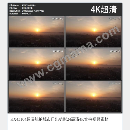
KX43104超清航拍城市日出剪影24高清4K实拍视频素材