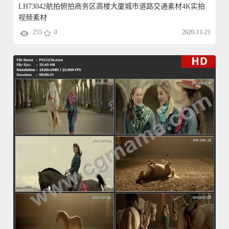
LH73042航拍俯拍商务区高楼大厦城市道路交通素材4K实拍
视频素材
255
0
2020-11-21