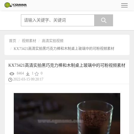
首页
视频素材
高清实拍视频
KX73421高清实拍黑巧克力棒和木制桌上玻璃中的可粉视频素材
KX73421高清实拍黑巧克力棒和木制桌上玻璃中的可粉视频素材
8464
1
0
2022-03-15 09:20:17