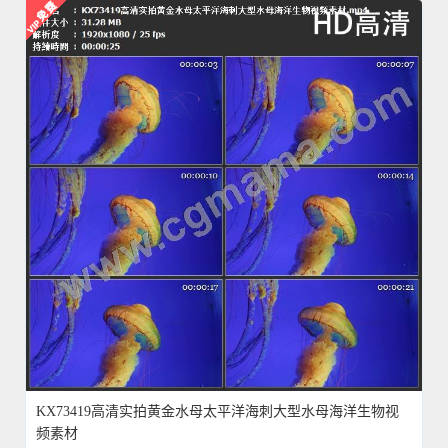
KX73419高清实拍黄金水母太平洋海刺大型水母海洋生物视
频素材