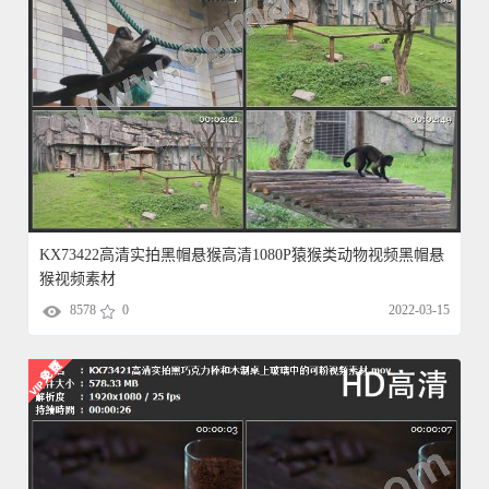
KX73422高清实拍黑帽悬猴高清1080P猿猴类动物视频黑帽悬
猴视频素材
8578
0
2022-03-15