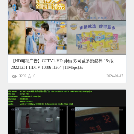
【HD电视广告】CCTV1-HD 孙俪 妙可蓝多奶酪棒 15s版
20221231 HDTV 1080i H264 [11Mbps].ts
3202
0
2024-01-17