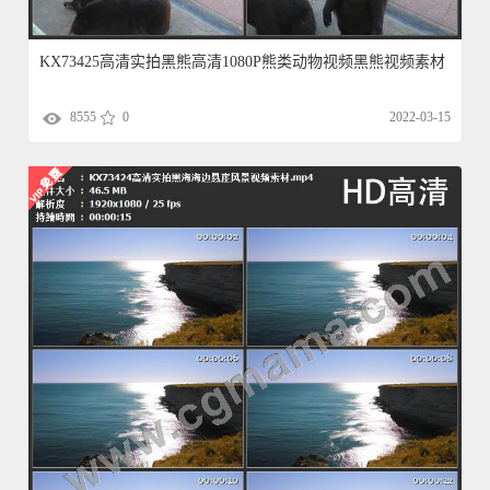
KX73425高清实拍黑熊高清1080P熊类动物视频黑熊视频素材
8555
0
2022-03-15