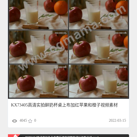
KX73405高清实拍鲜奶杯桌上布加红苹果和橙子视频素材
4045
0
2022-03-15