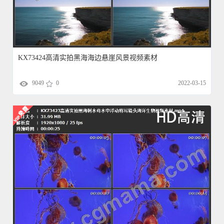
KX73424高清实拍黑海海边悬崖风景视频素材
9049
0
2022-03-15