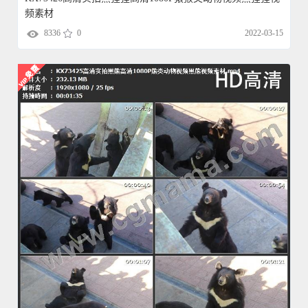
频素材
8336
0
2022-03-15