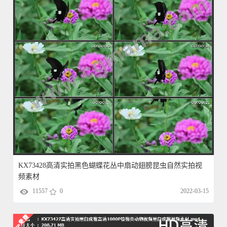
KX73428高清实拍黑色蝴蝶花丛中扇动翅膀昆虫自然实拍视
频素材
11557
0
2022-03-15