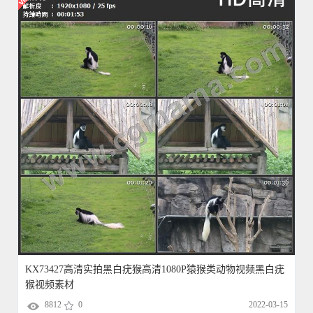
KX73427高清实拍黑白疣猴高清1080P猿猴类动物视频黑白疣
猴视频素材
8812
0
2022-03-15