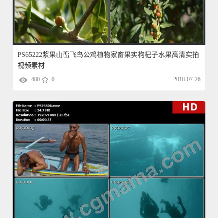
PS65222浆果山峦飞鸟公鸡植物家畜果实枸杞子水果高清实拍
视频素材
480
0
2018-07-26