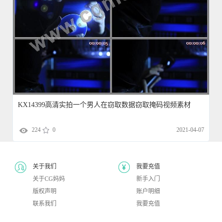
KX14399高清实拍一个男人在窃取数据窃取掩码视频素材
224
0
2021-04-07
关于我们
我要充值
关于CG妈妈
新手入门
版权声明
账户明细
联系我们
我要充值