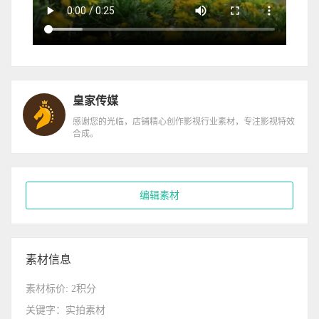
皇家传媒
感谢您的光临，店铺精心创作影视行业素材，专注影视特效
合成。
编辑素材
素材信息
素材标价: 2积分
关键字：实拍素材