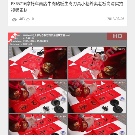
PS65716摩托车商店牛肉砧板生肉刀具小巷外卖老板高清实拍
视频素材
463
0
2018-07-26