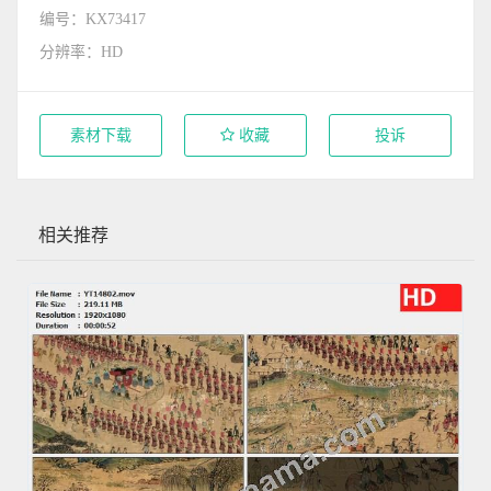
编号：KX73417
分辨率：HD
素材下载
收藏
投诉
相关推荐