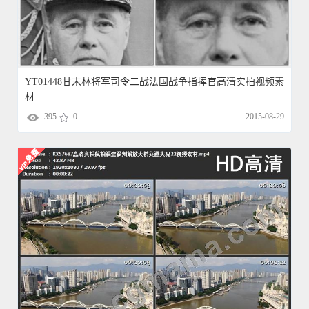
YT01448甘末林将军司令二战法国战争指挥官高清实拍视频素
材
395
0
2015-08-29