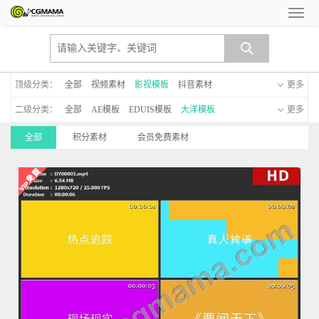
顶级分类：
全部
视频素材
影视模板
抖音素材
更多
二级分类：
全部
AE模板
EDUIS模板
大洋模板
更多
MG动画模板
新年模板
手机模板
C4D模板
全部
积分素材
会员免费素材
启动仪式
晚会led模板
透明通道模板
字幕模板