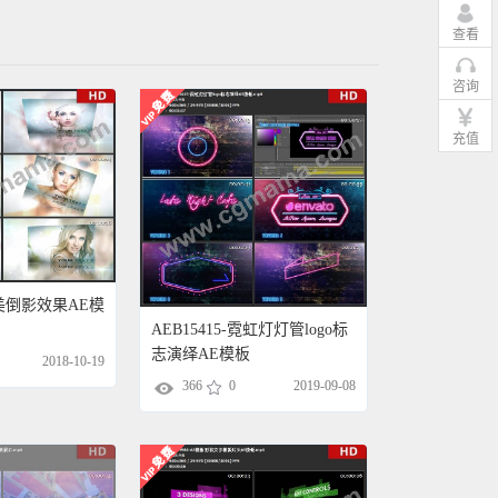
查看
咨询
充值
 唯美倒影效果AE模
AEB15415-霓虹灯灯管logo标
志演绎AE模板
2018-10-19
366
0
2019-09-08