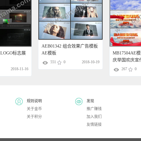
AEB01342 组合效果广告模板
AE模板
工业LOGO标志展
MB17504A
庆举国欢庆宣
551
0
2018-10-19
2018-11-16
267
0
规则说明
发现
关于金币
推广赚钱
关于积分
加入我们
友情链接