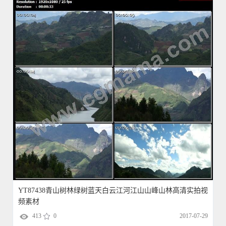
YT87438青山树林绿树蓝天白云江河江山山峰山林高清实拍视
频素材
413
0
2017-07-29