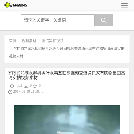
首页
视频素材
高清实拍视频
YT91575湖水柳树树叶水鸭互联网视频交流通讯家有购物集团高清实拍
视频素材
YT91575湖水柳树树叶水鸭互联网视频交流通讯家有购物集团高
清实拍视频素材
502
0
0
2017-08-10 21:50:46