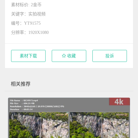
素材标价: 2金币
关键字：实拍视频
编号：YT91575
分辨率：1920X1080
素材下载
收藏
投诉
相关推荐