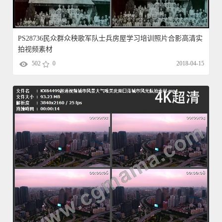
PS28736民众群众秧歌军队士兵房屋学习培训照片合影高清实
拍视频素材
502
0
2018-04-15