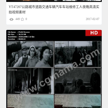
YT47207公路城市道路交通车辆汽车车站维修工人夜晚高清实
拍视频素材
449
0
2017-02-07