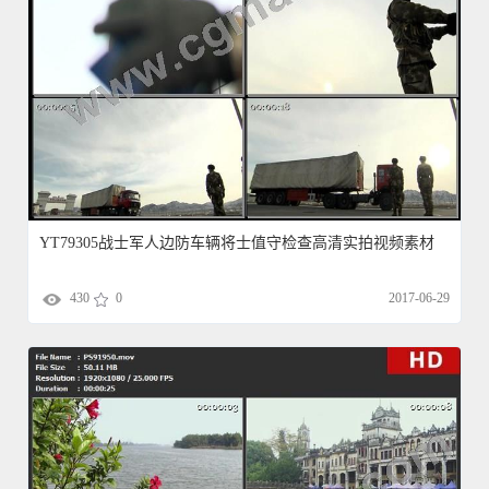
YT79305战士军人边防车辆将士值守检查高清实拍视频素材
430
0
2017-06-29