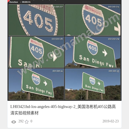
LH03421hd-los-angeles-405-highway-2_美国洛彬机405公路高
清实拍视频素材
292
0
2019-02-23