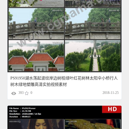
PS91950湖水荡起波纹岸边树枝绿叶红花树林太阳伞小桥行人
树木绿地塑雕高清实拍视频素材
393
0
2018-11-25