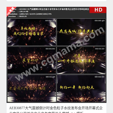
AEB30877大气震撼倒计时金色粒子水纹发布会开场开幕式企