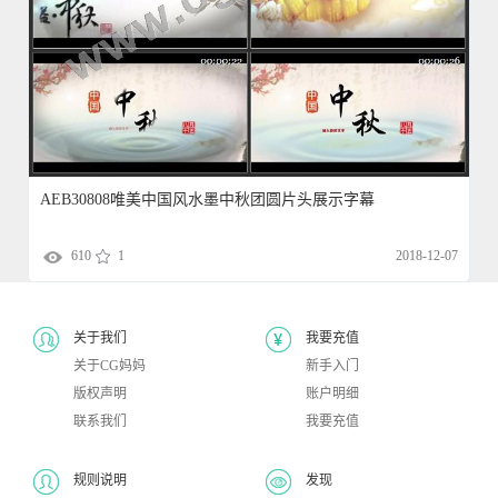
AEB30808唯美中国风水墨中秋团圆片头展示字幕
610
1
2018-12-07
关于我们
我要充值
关于CG妈妈
新手入门
版权声明
账户明细
联系我们
我要充值
规则说明
发现