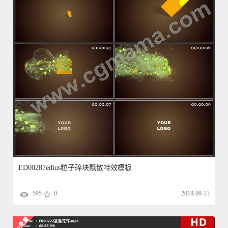
ED00287edius粒子碎块飘散特效模板
595
0
2018-09-23