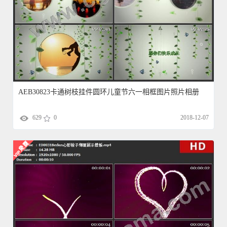
AEB30823卡通树枝挂件圆环儿童节六一相框图片照片相册
629
0
2018-12-07