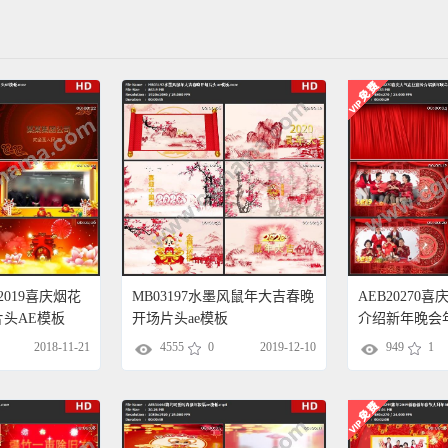
年2019喜庆烟花
MB03197水墨风鼠年大吉春晚
AEB20270
头AE模板
开场片头ae模板
介绍新年晚会年
文展示
2018-11-21
4555
0
2019-12-10
949
1