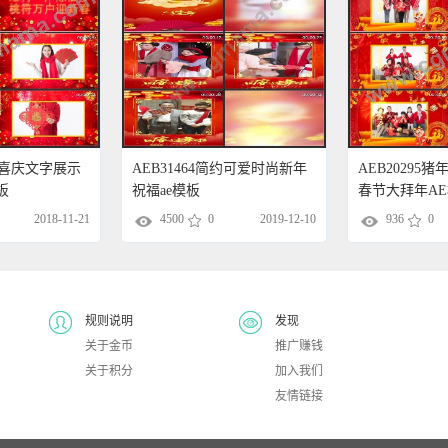
春节喜庆文字展示
AEB31464简约可爱时尚新年
AEB20295猪
板
祝福ae模板
春节大拜年A
2018-11-21
4500
0
2019-12-10
936
0
规则说明
发现
关于金币
推广赚钱
关于积分
加入我们
友情链接