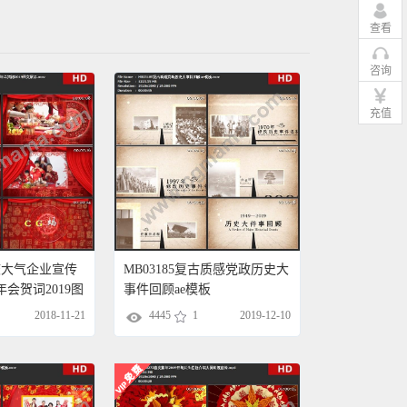
查看
咨询
充值
喜庆大气企业宣传
MB03185复古质感党政历史大
会贺词2019图
事件回顾ae模板
2018-11-21
4445
1
2019-12-10