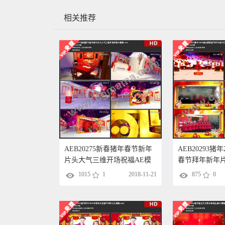
相关推荐
AEB20275新春猪年春节新年
AEB20293猪
片头大气三维开场祝福AE模
春节拜年新年片
板
1015
1
2018-11-21
875
0