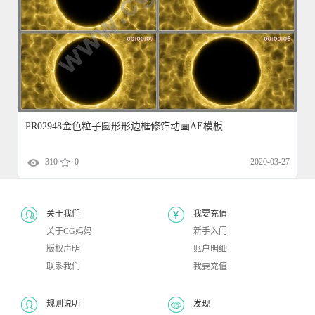
PR02948金色粒子圆形形边框修饰动画AE模板
310
0
2020-03-27
关于我们
我要充值
关于CG妈妈
新手入门
版权声明
账户明细
联系我们
我要充值
规则说明
发现