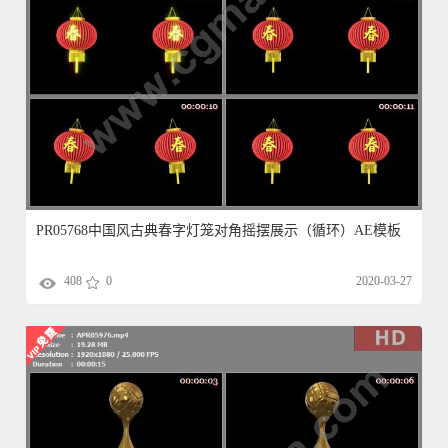
PR05768中国风古典春字灯笼对角摇摆展示（循环）AE模板
408
0
2020-03-27