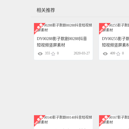
相关推荐
DY00288影子默剧00288抖音
DY00255影子
短视频竖屏素材
短视频竖屏素
355
0
2020-03-27
409
0