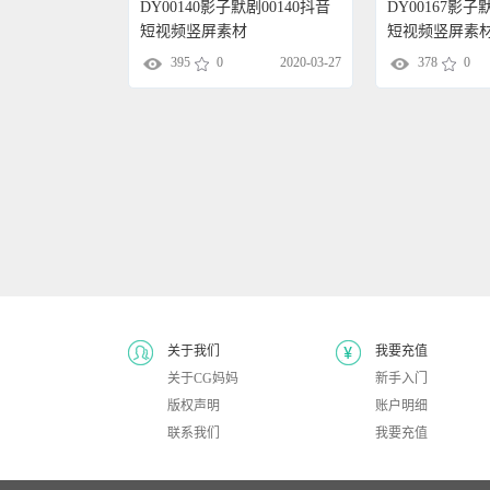
DY00140影子默剧00140抖音
DY00167影子
短视频竖屏素材
短视频竖屏素
395
0
2020-03-27
378
0
关于我们
我要充值
关于CG妈妈
新手入门
版权声明
账户明细
联系我们
我要充值