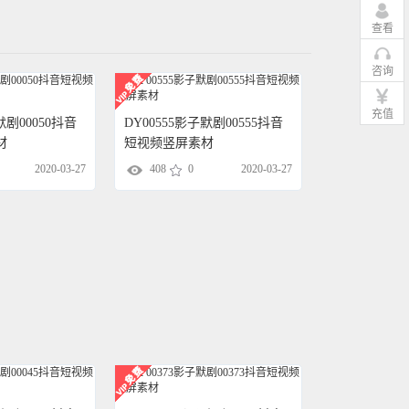
查看
咨询
充值
默剧00050抖音
DY00555影子默剧00555抖音
材
短视频竖屏素材
2020-03-27
408
0
2020-03-27