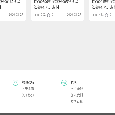
默剧00167抖音
DY00596影子默剧00596抖音
DY00045影子
材
短视频竖屏素材
短视频竖屏素
2020-03-27
362
0
2020-03-27
431
0
规则说明
发现
关于金币
推广赚钱
关于积分
加入我们
友情链接