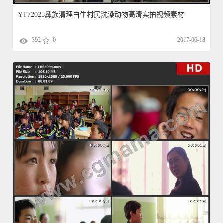
YT72025彝族清理白牛村民洗澡动物高清实拍视频素材
392
0
2017-06-18