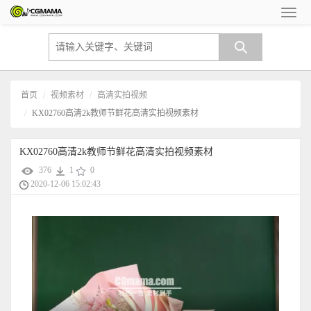
首页
视频素材
高清实拍视频
KX02760高清2k教师节鲜花高清实拍视频素材
KX02760高清2k教师节鲜花高清实拍视频素材
376
1
0
2020-12-06 15:02:43