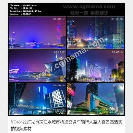
YT48422灯光也玩江水城市桥梁交通车辆行人路人夜景高清实
拍视频素材