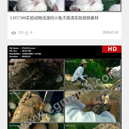
LH57388实拍动物活泼的小兔子高清实拍视频素材
251
0
2020-07-01