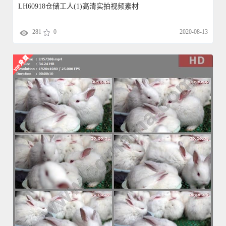
LH60918仓储工人(1)高清实拍视频素材
281
0
2020-08-13