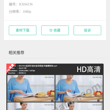
编号：KX04236
分辨率：1080p
素材下载
收藏
投诉
相关推荐