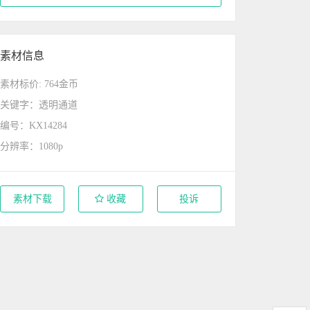
素材信息
素材标价: 764金币
关键字：透明通道
编号：KX14284
分辨率：1080p
素材下载
收藏
投诉