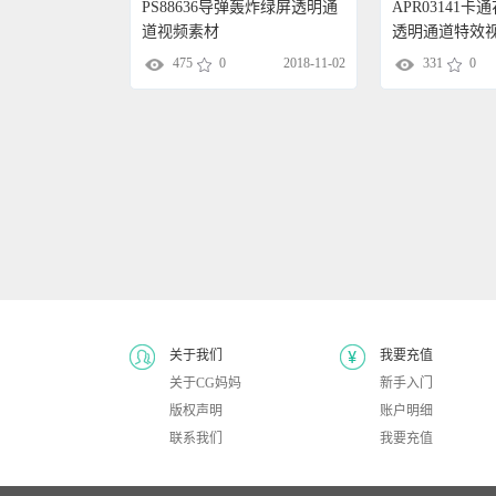
PS88636导弹轰炸绿屏透明通
APR03141
道视频素材
透明通道特效
475
0
2018-11-02
331
0
关于我们
我要充值
关于CG妈妈
新手入门
版权声明
账户明细
联系我们
我要充值