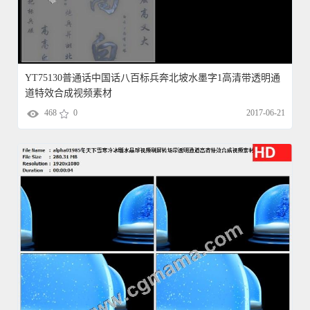
YT75130普通话中国话八百标兵奔北坡水墨字1高清带透明通
道特效合成视频素材
468
0
2017-06-21