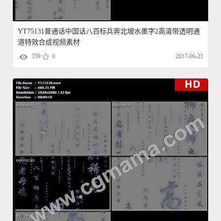
YT75131普通话中国话八百标兵奔北坡水墨字2高清带透明通
道特效合成视频素材
359
0
2017-06-21