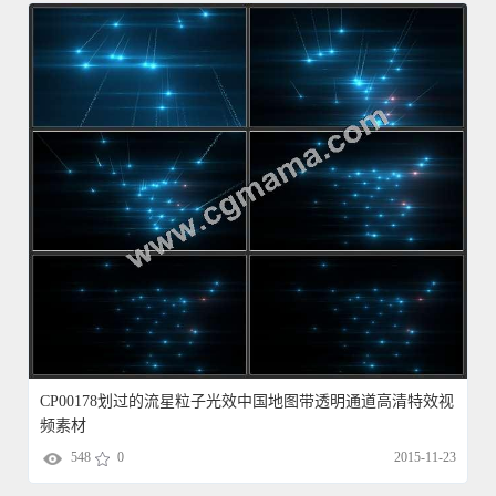
CP00178划过的流星粒子光效中国地图带透明通道高清特效视
频素材
548
0
2015-11-23