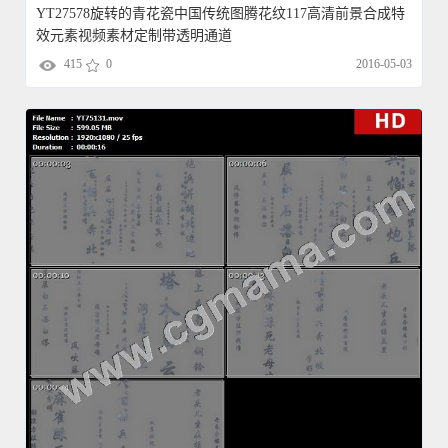
YT27578旋转的青花瓷中国传统图腾花纹117高清前景合成特
效元素视频素材定制带透明通道
415
0
2016-05-03