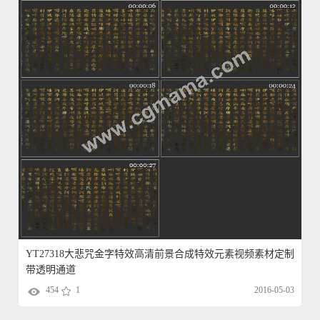
YT27318大悲咒金字特效高清前景合成特效元素视频素材定制
带透明通道
454
1
2016-05-03