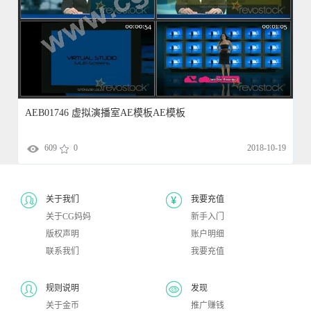
AEB01746 虚拟演播室AE模板AE模板
609
0
2018-10-19
关于我们
我要充值
关于CG妈妈
新手入门
版权声明
账户明细
联系我们
我要充值
规则说明
发现
关于金币
推广赚钱