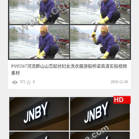
PS95567河流群山山峦起伏妇女洗衣服游船桥梁高清实拍视频
素材
372
0
2018-12-30