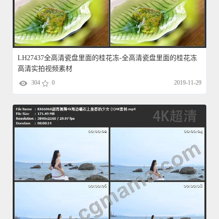
LH27437全高清瓷盘里面的桂花冻-全高清瓷盘里面的桂花冻
高清实拍视频素材
304
0
2019-11-29