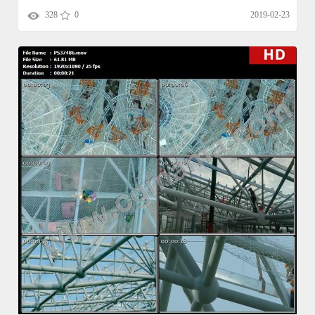
328
0
2019-02-23