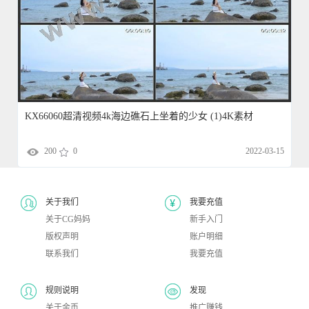
KX66060超清视频4k海边礁石上坐着的少女 (1)4K素材
200
0
2022-03-15
关于我们
我要充值
关于CG妈妈
新手入门
版权声明
账户明细
联系我们
我要充值
规则说明
发现
关于金币
推广赚钱