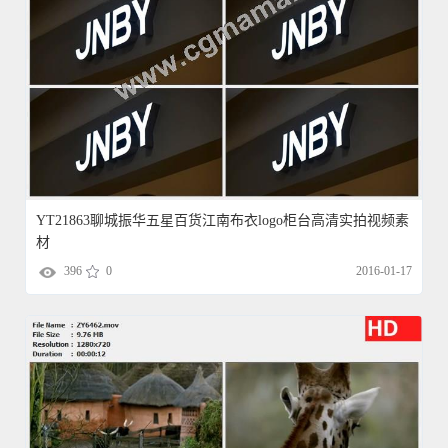
YT21863聊城振华五星百货江南布衣logo柜台高清实拍视频素
材
396
0
2016-01-17