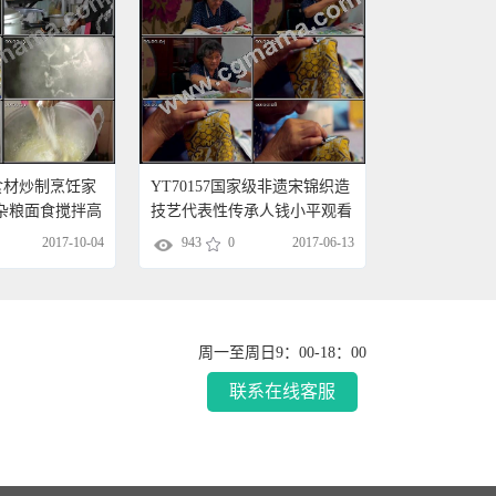
菜食材炒制烹饪家
YT70157国家级非遗宋锦织造
杂粮面食搅拌高
技艺代表性传承人钱小平观看
材
查看锦缎高清实拍视频素材
2017-10-04
943
0
2017-06-13
周一至周日9：00-18：00
联系在线客服