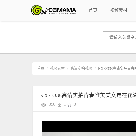
首页
视频素材
首页
视频素材
高清实拍视频
KX73338高清实拍青
KX73338高清实拍青春唯美美女走在花
396
1
0