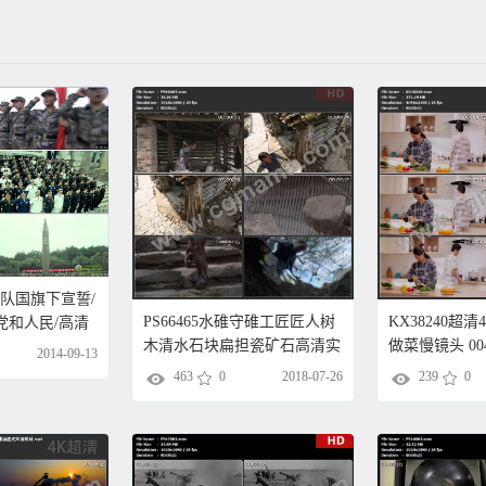
国军队国旗下宣誓/
PS66465水碓守碓工匠匠人树
KX38240超
党和人民/高清
木清水石块扁担瓷矿石高清实
做菜慢镜头 0
下载
2014-09-13
拍视频素材
材
463
0
2018-07-26
239
0