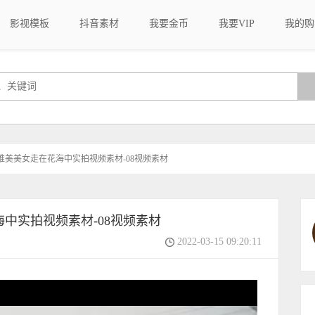
影视模板
抖音素材
我要金币
我要VIP
我的购
春唯美美女走在花海中实拍视频素材-08视频素材
海中实拍视频素材-08视频素材
2022-03-15 09:20:11