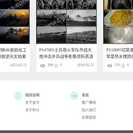
清视频4K航拍化工
PS47005士兵炮火军队作战大
PS10005切
排放逆光实拍素
炮冲击步兵战争影像资料高清
常菜热水搅团
实拍视频素材
清实拍视频素
2022-03-15
398
0
2018-05-21
376
0
规则说明
发现
关于金币
推广赚钱
关于积分
加入我们
友情链接