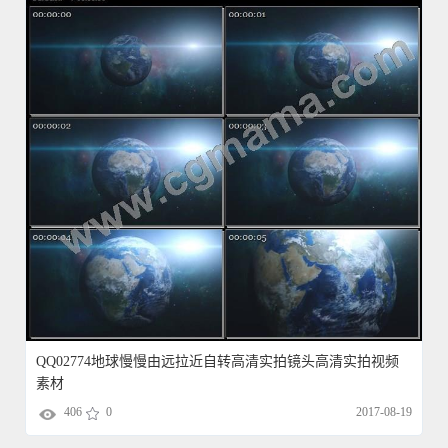
QQ02774地球慢慢由远拉近自转高清实拍镜头高清实拍视频
素材
406
0
2017-08-19