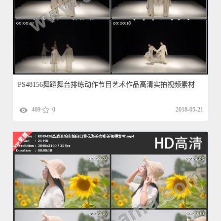
PS48156舞蹈舞台排练动作节目艺术作品高清实拍视频素材
469
0
2018-05-21