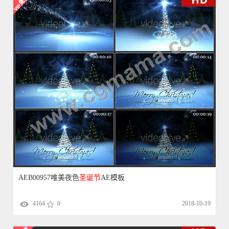
AEB00957唯美夜色
圣诞节
AE模板
4164
0
2018-10-19