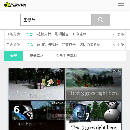
顶级分类：
全部
视频素材
影视模板
抖音素材
更多
二级分类：
全部
高清实拍视频
光效粒子
透明通道素材
更多
AE模板
EDUIS模板
会声会影模板
广告TVC
全部
积分素材
会员免费素材
LED大屏视频
高清宣传片
MV视频
遮罩
手写字
游戏cg动画
大洋模板
MG动画模板
新年模板
手机模板
C4D模板
启动仪式
晚会led模板
影子默剧
透明通道模板
字幕模板