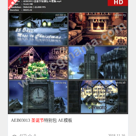
AEB03013
圣诞节
特别包 AE模板
4175
0
2018-11-16