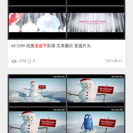
AE3209-优美
圣诞节
彩球 文本展示 圣诞片头
4354
0
2015-06-11