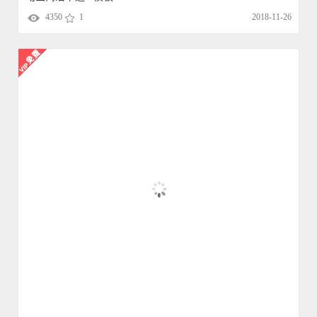
AEB30457七一
建党
节
中国共产党党员党
建党
政金色粒子ae模
板
4260
1
2018-11-26