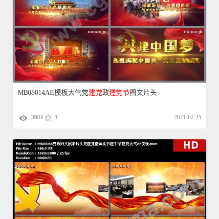
MB08014AE模板大气党
建党
政
建党
节
图文片头
3904
1
2021-02-25