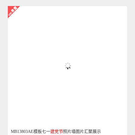
MB13803AE模板七一
建党
节
照片墙图片汇聚展示