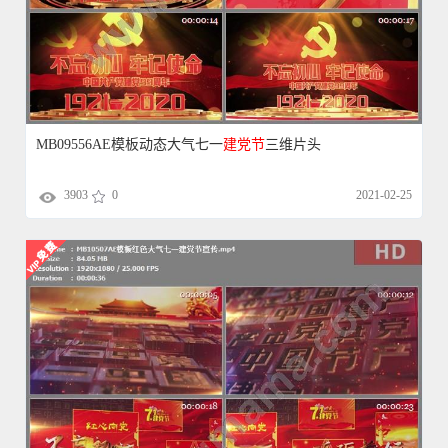
MB09556AE模板动态大气七一
建党
节
三维片头
3903
0
2021-02-25