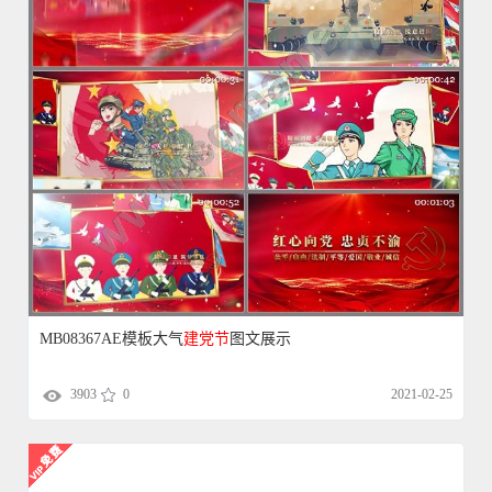
MB08367AE模板大气
建党
节
图文展示
3903
0
2021-02-25