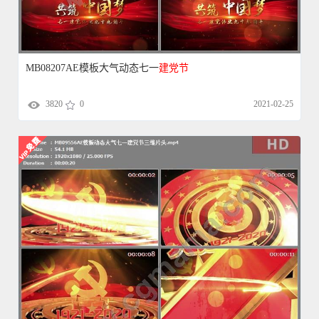
MB08207AE模板大气动态七一
建党
节
3820
0
2021-02-25