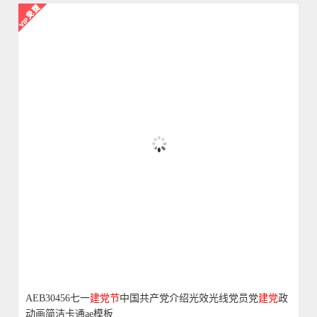
AEB30456七一
建党
节
中国共产党介绍光效光线党员党
建党
政
动画简洁卡通ae模板
4350
1
2018-11-26