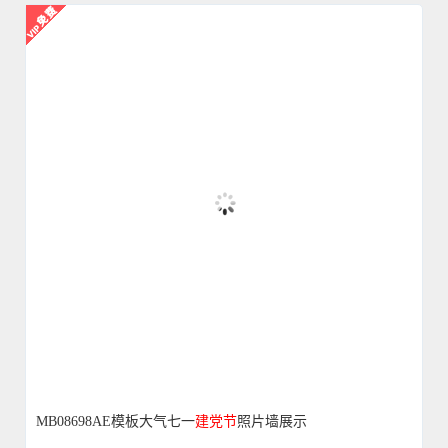
MB08698AE模板大气七一
建党
节
照片墙展示
3849
0
2021-02-25