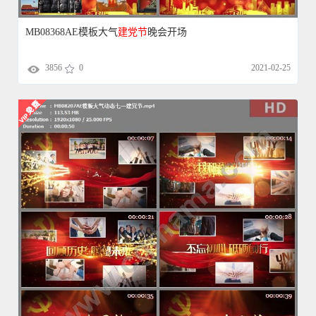
MB08368AE模板大气
建党
节
晚会开场
3856
0
2021-02-25