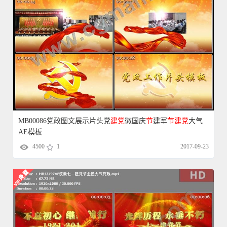
MB00086党政图文展示片头党
建党
徽国庆
节
建军
节
建党
大气
AE模板
4500
1
2017-09-23