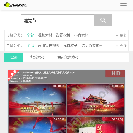
顶级分类：
全部
视频素材
影视模板
抖音素材
更多
二级分类：
全部
高清实拍视频
光效粒子
透明通道素材
更多
AE模板
EDUIS模板
会声会影模板
广告TVC
全部
积分素材
会员免费素材
LED大屏视频
高清宣传片
MV视频
遮罩
手写字
游戏cg动画
大洋模板
MG动画模板
新年模板
手机模板
C4D模板
启动仪式
晚会led模板
影子默剧
透明通道模板
字幕模板