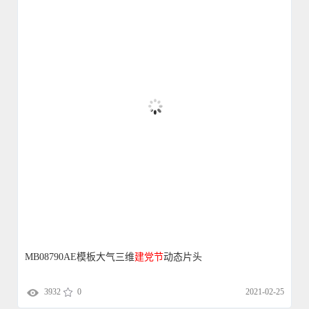
MB08790AE模板大气三维
建党
节
动态片头
3932
0
2021-02-25