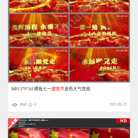
MB13797AE模板七一
建党
节
金色大气党政
3842
0
2021-02-25