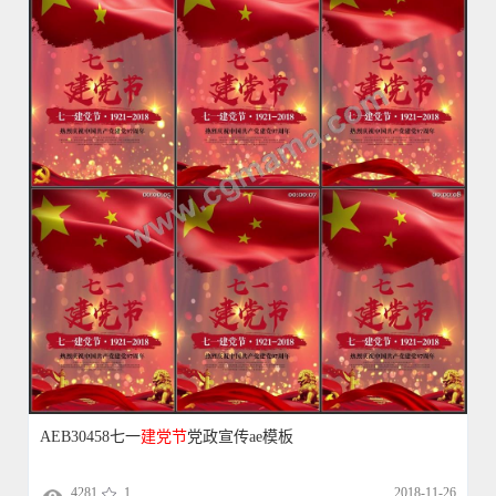
AEB30458七一
建党
节
党政宣传ae模板
4281
1
2018-11-26