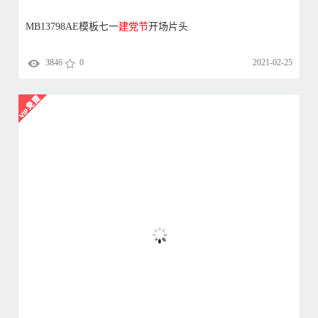
MB13802AE模板七一
建党
节
云层片头