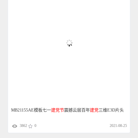
MB21155AE模板七一
建党
节
震撼云层百年
建党
三维E3D片头
3862
0
2021-08-25