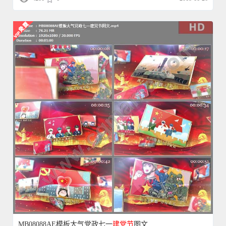
MB08088AE模板大气党政七一
建党
节
图文