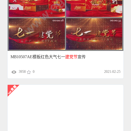
MB10507AE模板红色大气七一
建党
节
宣传
3958
0
2021-02-25