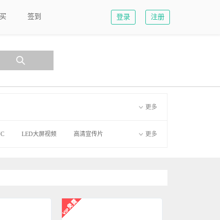
买
签到
登录
注册
更多
C
LED大屏视频
高清宣传片
更多
4D模板
启动仪式
晚会led模板