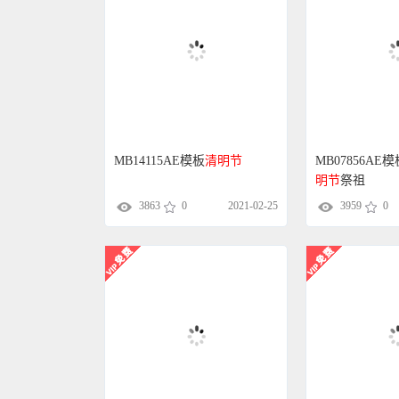
MB14115AE模板
清明节
MB07856A
明节
祭祖
3863
0
2021-02-25
3959
0