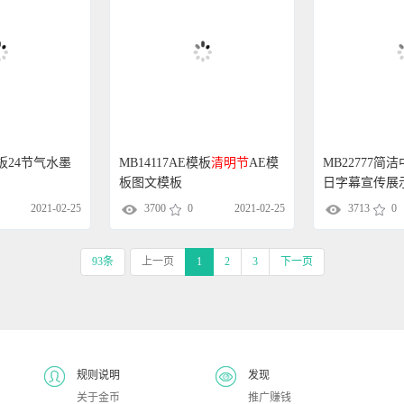
模板24节气水墨
MB14117AE模板
清明节
AE模
MB22777简
板图文模板
日字幕宣传展
2021-02-25
3700
0
2021-02-25
3713
0
93条
上一页
1
2
3
下一页
规则说明
发现
关于金币
推广赚钱