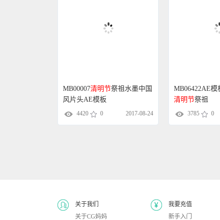
MB00007
清明节
祭祖水墨中国
MB06422AE
风片头AE模板
清明节
祭祖
4420
0
2017-08-24
3785
0
关于我们
我要充值
关于CG妈妈
新手入门