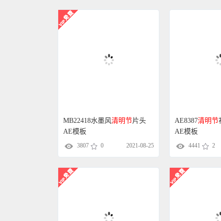
MB22418水墨风
清明节
片头
AE8387
清明节
AE模板
AE模板
3807
0
2021-08-25
4441
2