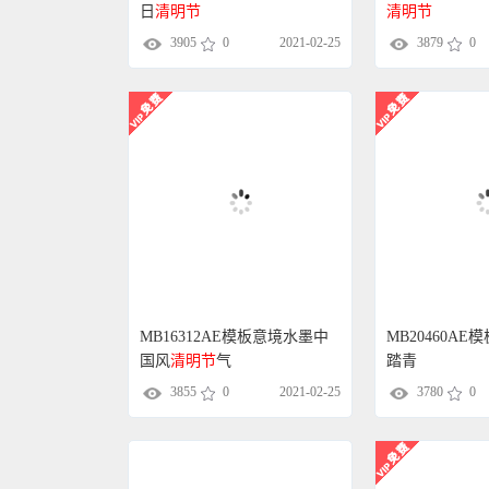
日
清明节
清明节
3905
0
2021-02-25
3879
0
MB16312AE模板意境水墨中
MB20460AE模
国风
清明节
气
踏青
3855
0
2021-02-25
3780
0