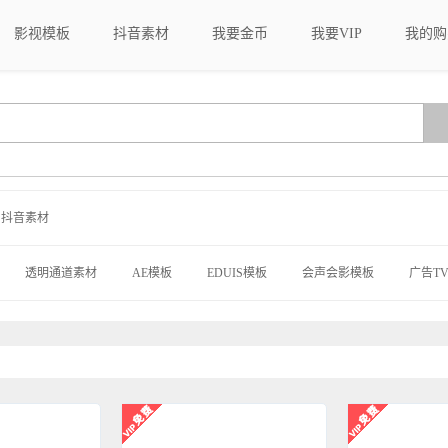
影视模板
抖音素材
我要金币
我要VIP
我的购
抖音素材
透明通道素材
AE模板
EDUIS模板
会声会影模板
广告TV
戏cg动画
大洋模板
MG动画模板
新年模板
手机模板
C
模板