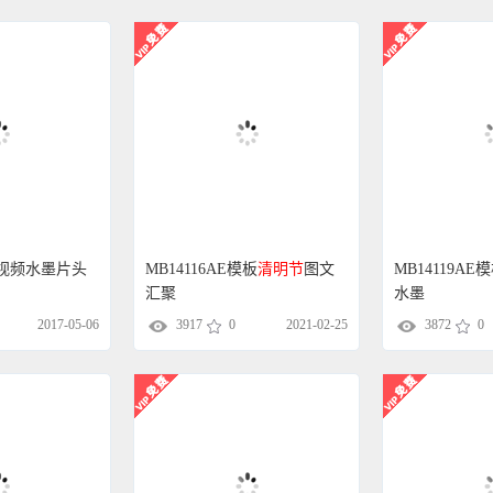
视频水墨片头
MB14116AE模板
清明节
图文
MB14119AE
汇聚
水墨
2017-05-06
3917
0
2021-02-25
3872
0