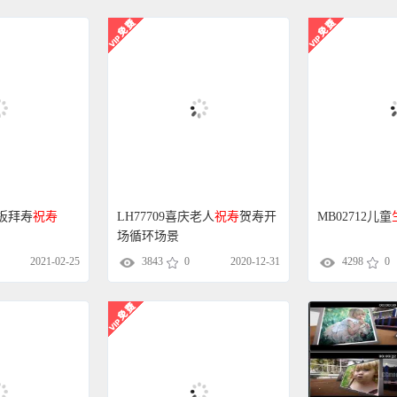
模板拜寿
祝寿
LH77709喜庆老人
祝寿
贺寿开
MB02712儿童
场循环场景
2021-02-25
3843
0
2020-12-31
4298
0