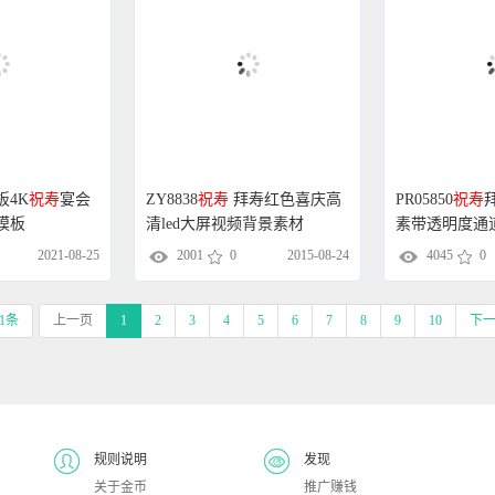
PR05850
祝寿
板4K
祝寿
宴会
ZY8838
祝寿
拜寿红色喜庆高
素带透明度通
模板
清led大屏视频背景素材
4045
0
2021-08-25
2001
0
2015-08-24
41条
上一页
1
2
3
4
5
6
7
8
9
10
下
规则说明
发现
关于金币
推广赚钱