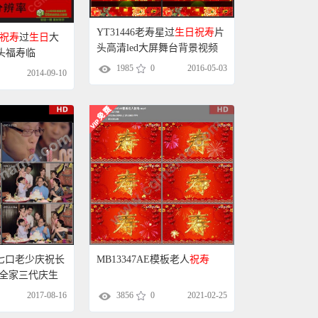
YT31446老寿星过
生日
祝寿
片
祝寿
过
生日
大
头高清led大屏舞台背景视频
头福寿临
素材制作
1985
0
2016-05-03
背景视频素材
2014-09-10
一家七口老少庆祝长
MB13347AE模板老人
祝寿
全家三代庆生
实拍高清实拍视
2017-08-16
3856
0
2021-02-25