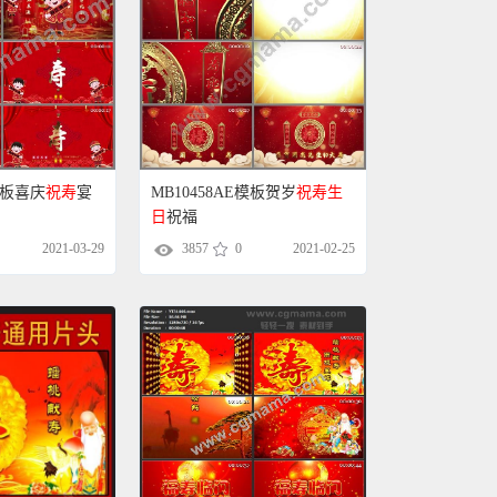
E模板喜庆
祝寿
宴
MB10458AE模板贺岁
祝寿
生
日
祝福
2021-03-29
3857
0
2021-02-25