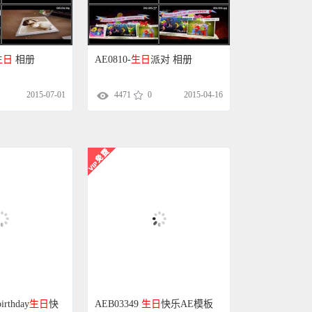
生日
相册
AE0810-
生日
派对 相册
2015-07-01
4471
0
2015-04-16
irthday
生日
快
糕AE模板
AEB03349
生日
快乐AE模板