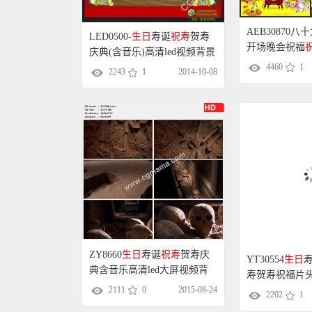
AEB30870
LED0500-
生日
寿诞
祝寿
贺寿
开场晚会祝福
庆典(含音乐)高清led视频背景
4460
1
素材
2243
1
2014-10-08
ZY8660
生日
寿诞
祝寿
贺寿庆
YT30554
生日
典含音乐高清led大屏视频背
寿贺寿祝福片头
景素材
舞台背景视频
2111
0
2015-08-24
2202
1