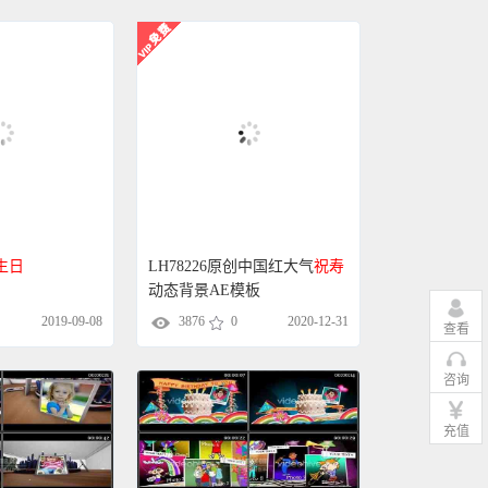
生日
LH78226原创中国红大气
祝寿
动态背景AE模板
2019-09-08
3876
0
2020-12-31
查看
咨询
充值