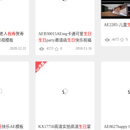
AE2285-儿童
庆老人
祝寿
贺寿
AEB30015AEmg卡通可爱
生日
影视模板
生日
party邀请函
生日
快乐祝福
4475
0
2020-12-31
4155
0
2018-11-16
AE8627happy b
乐模板
生日
蛋
日
快乐AE模板
KX17750高清实拍高清
生日
宴