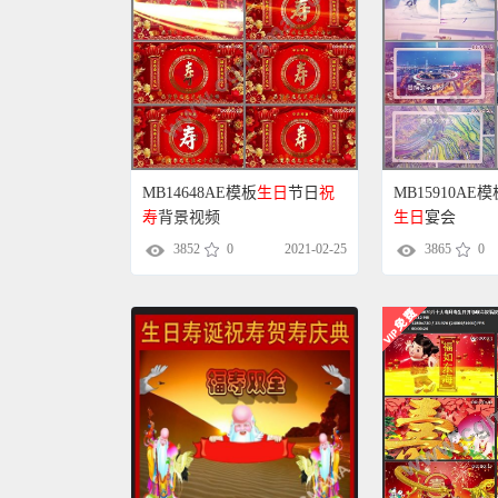
MB14648AE模板
生日
节日
祝
MB15910AE
寿
背景视频
生日
宴会
3852
0
2021-02-25
3865
0