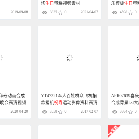
切
生日
蛋糕视频素材
4598
0
2019-09-08
3835
0
2021-04-07
YT47221军人百姓群众飞机捐
拜寿动画合成
APR07639喜
款捐机
祝寿
运动影像资料高清
d大屏晚会高清视频
合成背景led
实拍视频素材
3558
0
2017-02-07
频素材
2020-04-20
3384
0