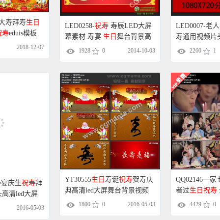
八十大寿拜寿
生日
LED0258-
祝寿
寿辰LED大屏
LED0007-老人
祝寿
eduis模板
幕素材 寿宴
生日
舞台背景高
寿通用视频片
2018-12-07
清视频
门|LED大屏
1928
0
2014-10-03
2260
1
寿宴庆生
祝寿
拜
YT30555
生日
寿诞
祝寿
贺寿庆
QQ02146
高清led大屏
典高清led大屏舞台背景视频
者过
生日
祝寿
素材制作
素材制作
笑开颜 高清
2016-05-03
1800
0
2016-05-03
4429
0
频素材