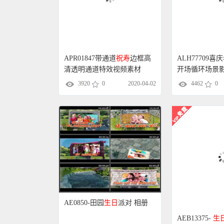
APR01847带通道
祝寿
边框高
ALH77709喜
清透明通道特效视频素材
开场循环场景
3920
0
2020-04-02
4462
0
AE0850-田园
生日
派对 相册
AEB13375-
生