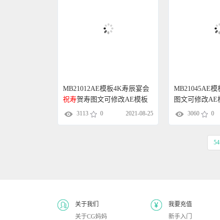
MB21012AE模板4K寿辰宴会
MB21045AE模
祝寿
贺寿图文可修改AE模板
图文可修改AE
3113
0
2021-08-25
3060
0
5
关于我们
我要充值
关于CG妈妈
新手入门