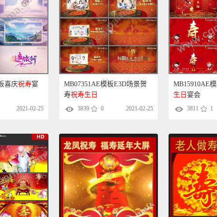
模板喜庆
祝寿
宴
MB07351AE模板E3D场景贺
MB15910A
寿
祝寿
生日
生日
宴会
2021-02-25
3839
0
2021-02-25
3811
1