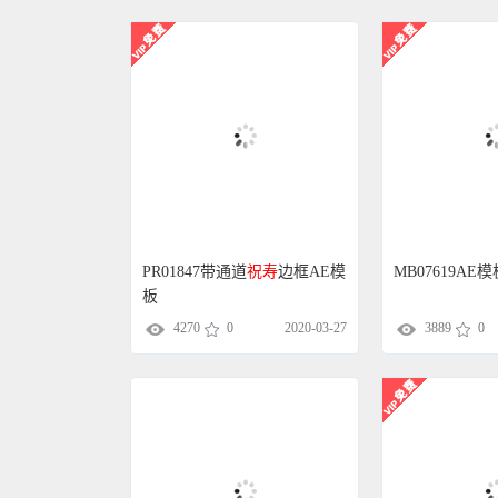
PR01847带通道
祝寿
边框AE模
MB07619AE
板
4270
0
2020-03-27
3889
0