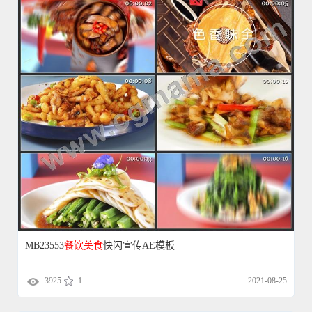
MB23553
餐饮
美食
快闪宣传AE模板
3925
1
2021-08-25