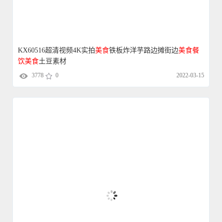
KX60516超清视频4K实拍
美食
铁板炸洋芋路边摊街边
美食
餐
饮
美食
土豆素材
3778
0
2022-03-15