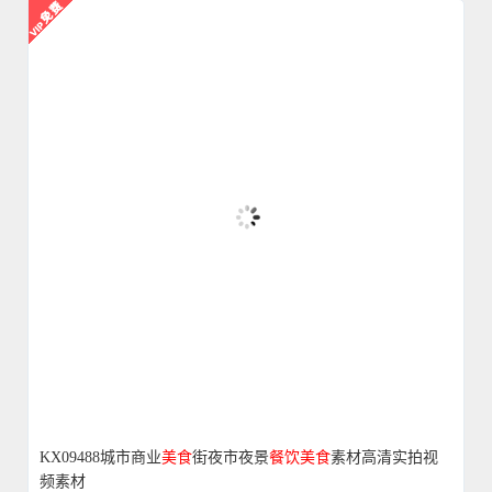
KX09488城市商业
美食
街夜市夜景
餐饮
美食
素材高清实拍视
频素材