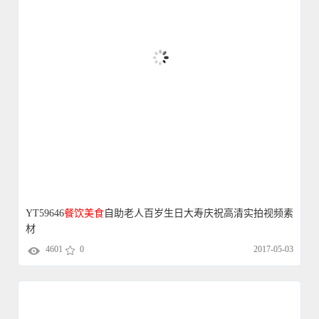
YT59646
餐饮
美食
自助老人百岁生日大寿庆祝高清实拍视频素
材
4601
0
2017-05-03