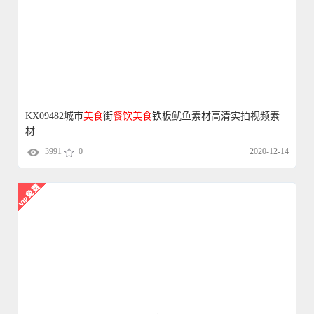
KX09482城市
美食
街
餐饮
美食
铁板鱿鱼素材高清实拍视频素
材
3991
0
2020-12-14