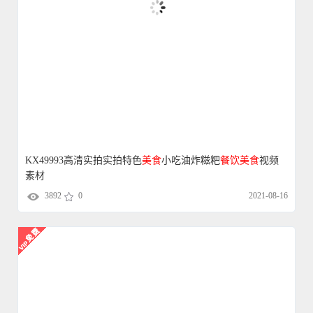
KX49993高清实拍实拍特色
美食
小吃油炸糍粑
餐饮
美食
视频
素材
3892
0
2021-08-16