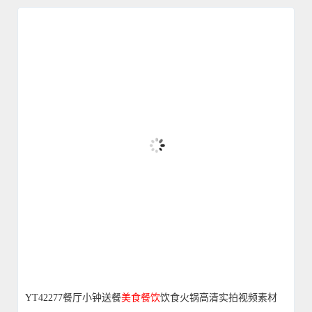
YT42277餐厅小钟送餐
美食
餐饮
饮食火锅高清实拍视频素材