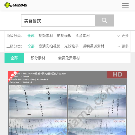
顶级分类：
全部
视频素材
影视模板
抖音素材
更多
二级分类：
全部
高清实拍视频
光效粒子
透明通道素材
更多
AE模板
EDUIS模板
会声会影模板
广告TVC
全部
积分素材
会员免费素材
LED大屏视频
高清宣传片
MV视频
遮罩
手写字
游戏cg动画
大洋模板
MG动画模板
新年模板
手机模板
C4D模板
启动仪式
晚会led模板
影子默剧
透明通道模板
字幕模板