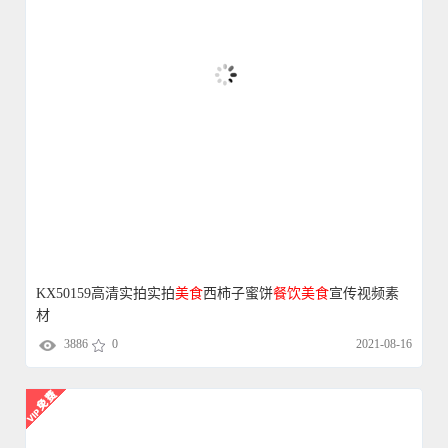
KX50159高清实拍实拍
美食
西柿子蜜饼
餐饮
美食
宣传视频素
材
3886
0
2021-08-16