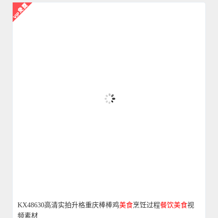
KX48630高清实拍升格重庆棒棒鸡
美食
烹饪过程
餐饮
美食
视
频素材