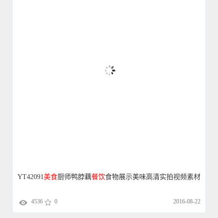
YT42091
美食
厨师鸭脖藕
餐饮
食物展示美味高清实拍视频素材
4536
0
2016-08-22