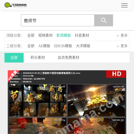
顶级分类：
全部
视频素材
影视模板
抖音素材
更多
二级分类：
全部
AE模板
EDUIS模板
大洋模板
更多
MG动画模板
新年模板
手机模板
C4D模板
全部
积分素材
会员免费素材
启动仪式
晚会led模板
透明通道模板
字幕模板