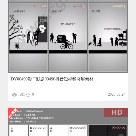
DY00490影子默剧00490抖音短视频竖屏素材
381
0
2020-03-27