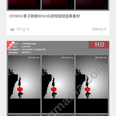
DY00501影子默剧00501抖音短视频竖屏素材
373
0
2020-03-27