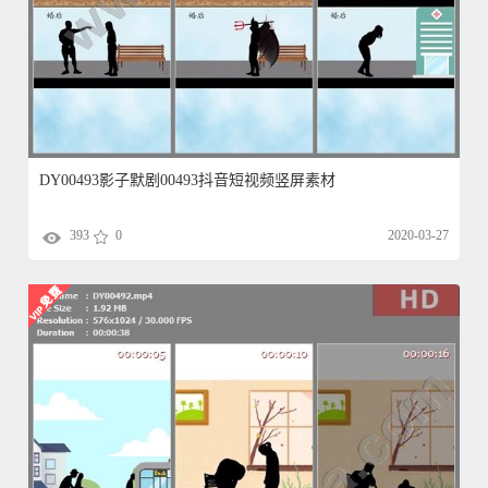
DY00493影子默剧00493抖音短视频竖屏素材
393
0
2020-03-27