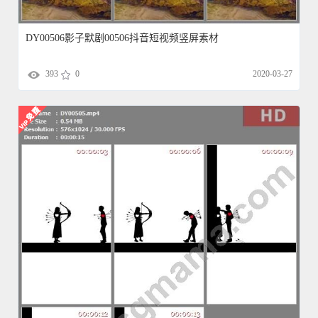
DY00506影子默剧00506抖音短视频竖屏素材
393
0
2020-03-27