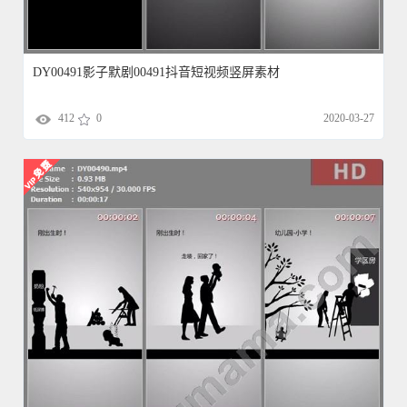
DY00491影子默剧00491抖音短视频竖屏素材
412
0
2020-03-27