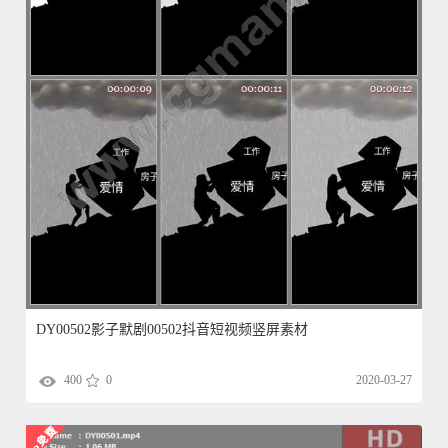
DY00502影子默剧00502抖音短视频竖屏素材
400
0
2020-03-27